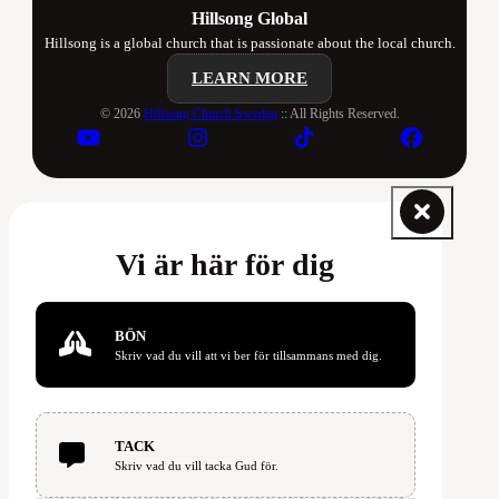
Hillsong Global
Hillsong is a global church that is passionate about the local church.
LEARN MORE
© 2026
Hillsong Church Sweden
:: All Rights Reserved.
Vi är här för dig
BÖN
Skriv vad du vill att vi ber för tillsammans med dig.
TACK
Skriv vad du vill tacka Gud för.