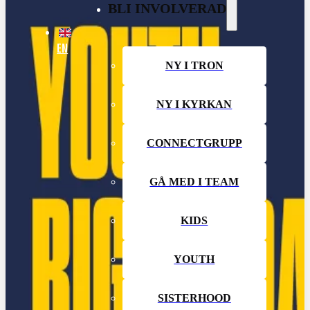
BLI INVOLVERAD
EN
NY I TRON
NY I KYRKAN
CONNECTGRUPP
GÅ MED I TEAM
KIDS
YOUTH
SISTERHOOD