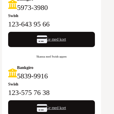
5973-3980
Swish
123-643 95 66
Ge med kort
Skanna med Swish-appen
Bankgiro
5839-9916
Swish
123-575 76 38
Ge med kort