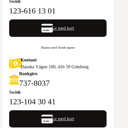
Swish
123-616 13 01
Ge med kort
Skanna med Swish-appen
Kontant
Danska Vägen 100, 416 59 Göteborg
Bankgiro
‪737-8037‬
Swish
123-104 30 41
Ge med kort