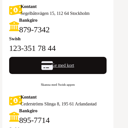
Kontant
Segelbåtsvägen 15, 112 64 Stockholm
Bankgiro
879-7342
Swish
123-351 78 44
Ge med kort
Skanna med Swish-appen
Kontant
Cederströms Slinga 8, 195 61 Arlandastad
Bankgiro
895-7714‬