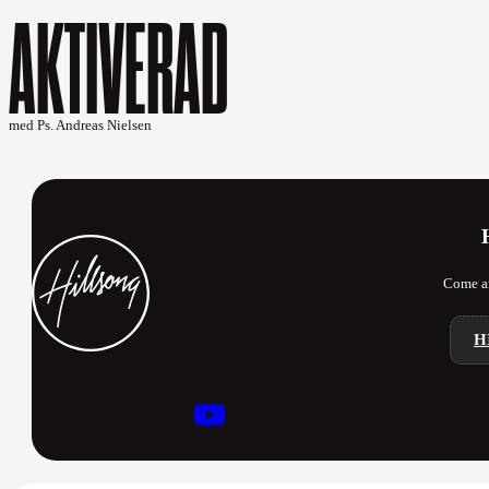
AKTIVERAD
med Ps. Andreas Nielsen
Come an
H