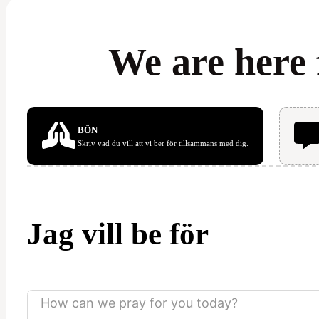
We are here 
BÖN
Skriv vad du vill att vi ber för tillsammans med dig.
Jag vill be för