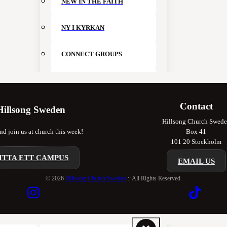
NEW IN THE FAITH
NY I KYRKAN
CONNECT GROUPS
JOIN A TEAM
Contact
KIDS
Hillsong Sweden
Hillsong Church Swed
d join us at church this week!
Box 41
YOUTH
101 20 Stockholm
ITTA ETT CAMPUS
SISTERHOOD
EMAIL US
© 2026
Hillsong Church Sweden
:: All Rights Reserved.
KINGDOM BUILDERS
STOCKHOLM WORSHIP