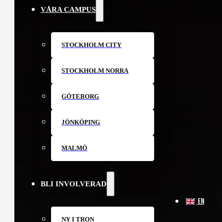
VÅRA CAMPUS
STOCKHOLM CITY
STOCKHOLM NORRA
GÖTEBORG
JÖNKÖPING
MALMÖ
BLI INVOLVERAD
EN
NY I TRON