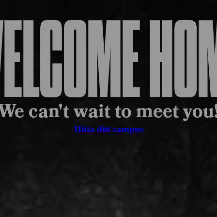
ELCOME HO
We can't wait to meet you
Hitta ditt campus