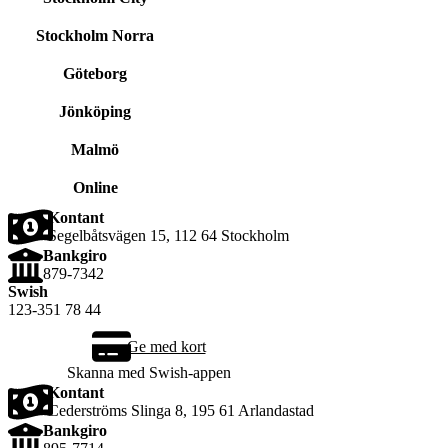
Stockholm Norra
Göteborg
Jönköping
Malmö
Online
Kontant
Segelbåtsvägen 15, 112 64 Stockholm
Bankgiro
879-7342
Swish
123-351 78 44
Ge med kort
Skanna med Swish-appen
Kontant
Cederströms Slinga 8, 195 61 Arlandastad
Bankgiro