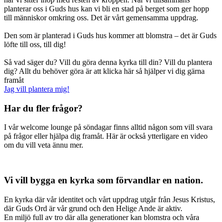
planterar oss i Guds hus kan vi bli en stad på berget som ger hopp
till människor omkring oss. Det är vårt gemensamma uppdrag.
Den som är planterad i Guds hus kommer att blomstra – det är Guds
löfte till oss, till dig!
Så vad säger du? Vill du göra denna kyrka till din? Vill du plantera
dig? Allt du behöver göra är att klicka här så hjälper vi dig gärna
framåt
Jag vill plantera mig!
Har du fler frågor?
I vår welcome lounge på söndagar finns alltid någon som vill svara
på frågor eller hjälpa dig framåt. Här är också ytterligare en video
om du vill veta ännu mer.
Vi vill bygga en kyrka som förvandlar en nation.
En kyrka där vår identitet och vårt uppdrag utgår från Jesus Kristus,
där Guds Ord är vår grund och den Helige Ande är aktiv.
En miljö full av tro där alla generationer kan blomstra och våra