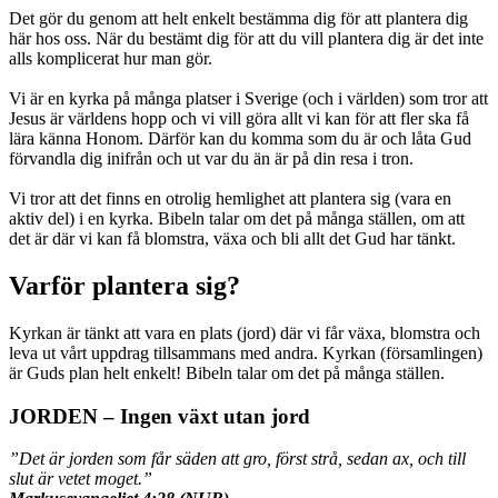
Det gör du genom att helt enkelt bestämma dig för att plantera dig
här hos oss. När du bestämt dig för att du vill plantera dig är det inte
alls komplicerat hur man gör.
Vi är en kyrka på många platser i Sverige (och i världen) som tror att
Jesus är världens hopp och vi vill göra allt vi kan för att fler ska få
lära känna Honom. Därför kan du komma som du är och låta Gud
förvandla dig inifrån och ut var du än är på din resa i tron.
Vi tror att det finns en otrolig hemlighet att plantera sig (vara en
aktiv del) i en kyrka. Bibeln talar om det på många ställen, om att
det är där vi kan få blomstra, växa och bli allt det Gud har tänkt.
Varför plantera sig?
Kyrkan är tänkt att vara en plats (jord) där vi får växa, blomstra och
leva ut vårt uppdrag tillsammans med andra. Kyrkan (församlingen)
är Guds plan helt enkelt! Bibeln talar om det på många ställen.
JORDEN – Ingen växt utan jord
”Det är jorden som får säden att gro, först strå, sedan ax, och till
slut är vetet moget.”