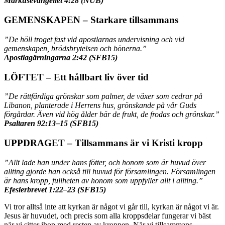
Markusevangeliet 4:28 (NUB)
GEMENSKAPEN – Starkare tillsammans
”De höll troget fast vid apostlarnas undervisning och vid
gemenskapen, brödsbrytelsen och bönerna.”
Apostlagärningarna 2:42 (SFB15)
LÖFTET – Ett hållbart liv över tid
”De rättfärdiga grönskar som palmer, de växer som cedrar på
Libanon, planterade i Herrens hus, grönskande på vår Guds
förgårdar. Även vid hög ålder bär de frukt, de frodas och grönskar.”
Psaltaren 92:13–15 (SFB15)
UPPDRAGET – Tillsammans är vi Kristi kropp
”Allt lade han under hans fötter, och honom som är huvud över
allting gjorde han också till huvud för församlingen. Församlingen
är hans kropp, fullheten av honom som uppfyller allt i allting.”
Efesierbrevet 1:22–23 (SFB15)
Vi tror alltså inte att kyrkan är något vi går till, kyrkan är något vi är.
Jesus är huvudet, och precis som alla kroppsdelar fungerar vi bäst
när vi sitter ihop med resten av kroppen. När vi tillsammans