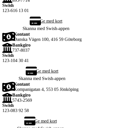
895-7714‬
Swish
123-616 13 01
Ge med kort
Skanna med Swish-appen
Kontant
Danska Vägen 100, 416 59 Göteborg
Bankgiro
‪737-8037‬
Swish
123-104 30 41
Ge med kort
Skanna med Swish-appen
Kontant
Kompanigatan 4, 553 05 Jönköping
Bankgiro
5743-2569‬
Swish
123-083 92 58
Ge med kort