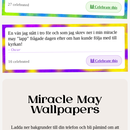
27
celebrated
🙌 Celebrate this
En vän jag stått i tro för och som jag skrev ner i min miracle
may "lapp" frågade dagen efter om han kunde följa med till
kyrkan!
– Oscar
🙌 Celebrate this
celebrated
16
Miracle May
Wallpapers
Ladda ner bakgrunder till din telefon och bli påmind om att