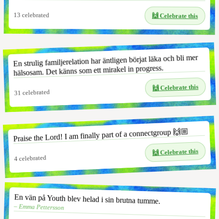
13
celebrated
🙌 Celebrate this
En strulig familjerelation har äntligen börjat läka och bli mer
hälsosam. Det känns som ett mirakel in progress.
🙌 Celebrate this
celebrated
31
Praise the Lord! I am finally part of a connectgroup 🙌🏼
🙌 Celebrate this
celebrated
4
En vän på Youth blev helad i sin brutna tumme.
– Emma Pettersson