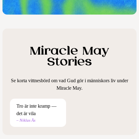
Miracle May
Stories
Se korta vittnesbörd om vad Gud gör i människors liv under
Någon bjöd med mig
Miracle May.
— och allt förändrades
– Isabella Möller
Tro är inte kramp —
det är vila
– Niklas Ås