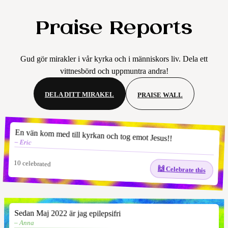
Praise Reports
Gud gör mirakler i vår kyrka och i människors liv. Dela ett
vittnesbörd och uppmuntra andra!
DELA DITT MIRAKEL
PRAISE WALL
En vän kom med till kyrkan och tog emot Jesus!!
– Eric
10
celebrated
🙌 Celebrate this
Sedan Maj 2022 är jag epilepsifri
– Anna