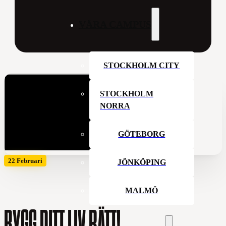
VÅRA CAMPUS
STOCKHOLM CITY
STOCKHOLM
NORRA
GÖTEBORG
22 Februari
JÖNKÖPING
MALMÖ
BYGG DITT LIV RÄTT!