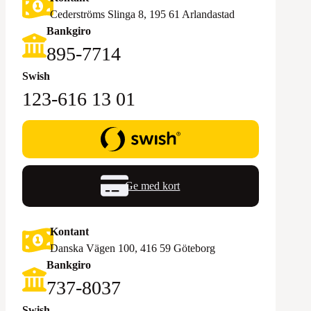
Cederströms Slinga 8, 195 61 Arlandastad
Bankgiro
895-7714‬
Swish
123-616 13 01
Ge med kort
Kontant
Danska Vägen 100, 416 59 Göteborg
Bankgiro
‪737-8037‬
Swish