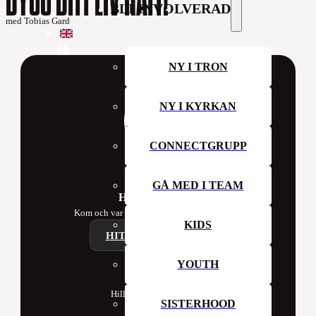
BLI INVOLVERAD
med Tobias Gard
EN
NY I TRON
NY I KYRKAN
CONNECTGRUPP
GÅ MED I TEAM
Hillsong Sweden
Kom och var med oss i kyrkan denna vecka!
KIDS
HITTA ETT CAMPUS
YOUTH
Contact
Hillsong Church Sweden
SISTERHOOD
Box 41