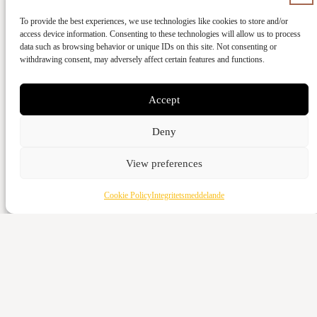
To provide the best experiences, we use technologies like cookies to store and/or
Ge med kort
access device information. Consenting to these technologies will allow us to process
data such as browsing behavior or unique IDs on this site. Not consenting or
withdrawing consent, may adversely affect certain features and functions.
Kontant
Vattenverksvägen 44, 212 21 Malmö
Accept
Bankgiro
5973-3980
Deny
Swish
View preferences
123-643 95 66
Cookie Policy
Integritetsmeddelande
Ge med kort