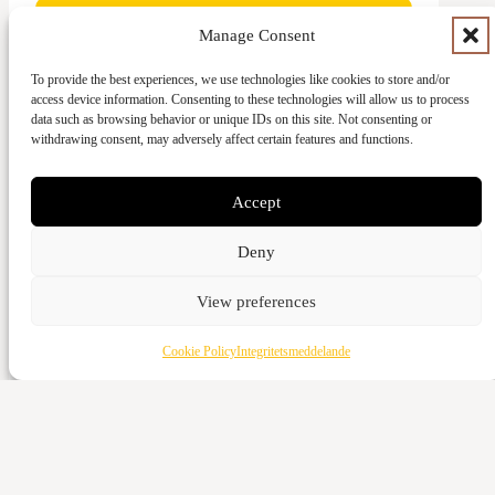
Manage Consent
To provide the best experiences, we use technologies like cookies to store and/or
access device information. Consenting to these technologies will allow us to process
Ge med kort
data such as browsing behavior or unique IDs on this site. Not consenting or
withdrawing consent, may adversely affect certain features and functions.
Kontant
Vattenverksvägen 44, 212 21 Malmö
Accept
Bankgiro
Deny
5973-3980
Swish
View preferences
123-643 95 66
Cookie Policy
Integritetsmeddelande
Ge med kort