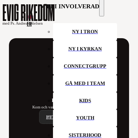
EVIG RIKEDOM
BLI INVOLVERAD
EN
med Ps. Andreas Nielsen
NY I TRON
NY I KYRKAN
CONNECTGRUPP
GÅ MED I TEAM
Hillsong Sweden
KIDS
Kom och var med oss i kyrkan denna vecka!
HITTA ETT CAMPUS
YOUTH
SISTERHOOD
Contact