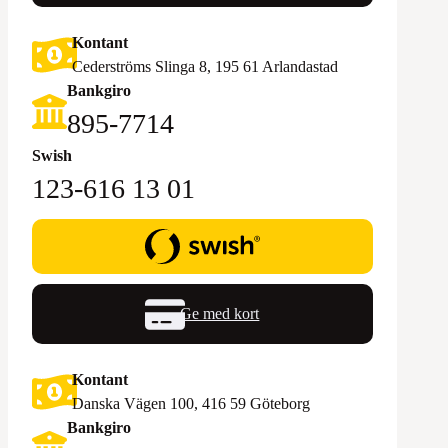
Kontant
Cederströms Slinga 8, 195 61 Arlandastad
Bankgiro
895-7714‬
Swish
123-616 13 01
Ge med kort
Kontant
Danska Vägen 100, 416 59 Göteborg
Bankgiro