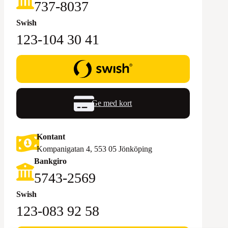
‪737-8037‬
Swish
123-104 30 41
Ge med kort
Kontant
Kompanigatan 4, 553 05 Jönköping
Bankgiro
5743-2569‬
Swish
123-083 92 58