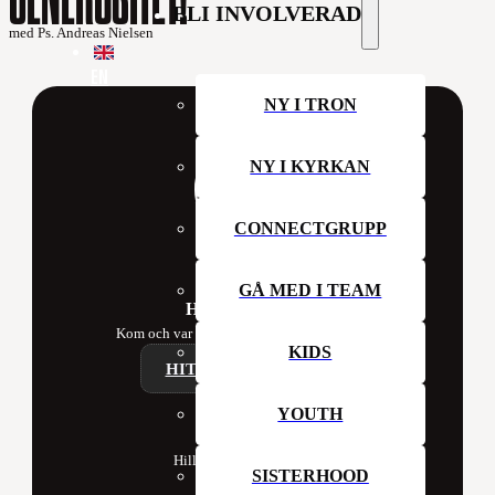
BLI INVOLVERAD
med Ps. Andreas Nielsen
EN
NY I TRON
NY I KYRKAN
CONNECTGRUPP
GÅ MED I TEAM
Hillsong Sweden
Kom och var med oss i kyrkan denna vecka!
KIDS
HITTA ETT CAMPUS
YOUTH
Contact
Hillsong Church Sweden
SISTERHOOD
Box 41