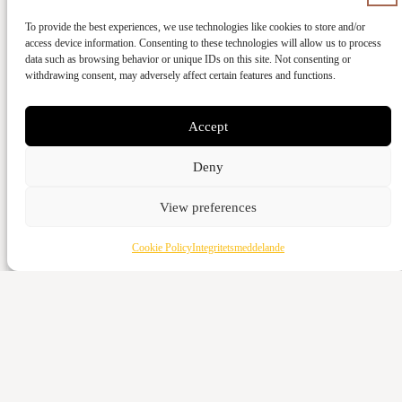
To provide the best experiences, we use technologies like cookies to store and/or
Ge med kort
access device information. Consenting to these technologies will allow us to process
data such as browsing behavior or unique IDs on this site. Not consenting or
withdrawing consent, may adversely affect certain features and functions.
Kontant
Vattenverksvägen 44, 212 21 Malmö
Accept
Bankgiro
5973-3980
Deny
Swish
View preferences
123-643 95 66
Cookie Policy
Integritetsmeddelande
Ge med kort