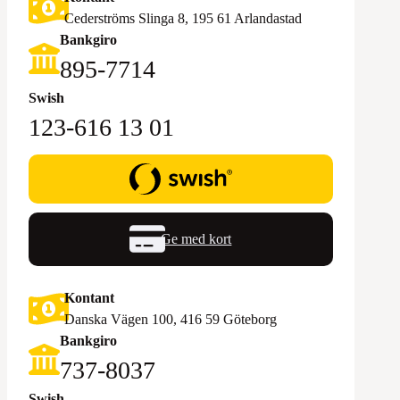
Cederströms Slinga 8, 195 61 Arlandastad
Bankgiro
895-7714‬
Swish
123-616 13 01
Ge med kort
Kontant
Danska Vägen 100, 416 59 Göteborg
Bankgiro
‪737-8037‬
Swish