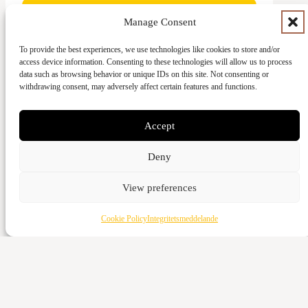
Manage Consent
To provide the best experiences, we use technologies like cookies to store and/or
access device information. Consenting to these technologies will allow us to process
Ge med kort
data such as browsing behavior or unique IDs on this site. Not consenting or
withdrawing consent, may adversely affect certain features and functions.
Kontant
Vattenverksvägen 44, 212 21 Malmö
Accept
Bankgiro
Deny
5973-3980
Swish
View preferences
123-643 95 66
Cookie Policy
Integritetsmeddelande
Ge med kort