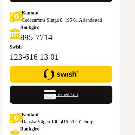
Kontant
Cederströms Slinga 8, 195 61 Arlandastad
Bankgiro
895-7714‬
Swish
123-616 13 01
Ge med kort
Kontant
Danska Vägen 100, 416 59 Göteborg
Bankgiro