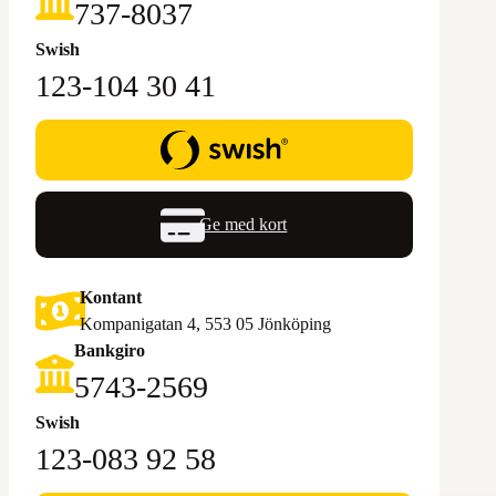
‪737-8037‬
Swish
123-104 30 41
Ge med kort
Kontant
Kompanigatan 4, 553 05 Jönköping
Bankgiro
5743-2569‬
Swish
123-083 92 58