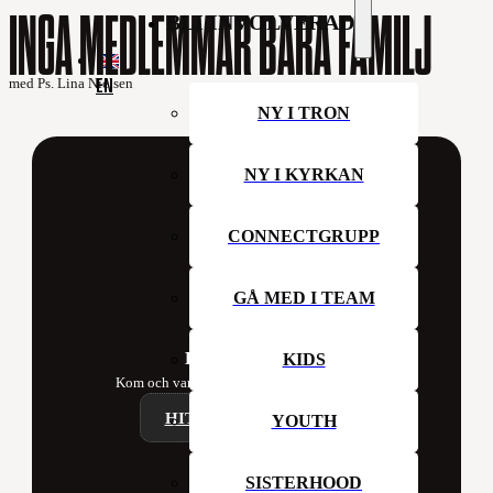
INGA MEDLEMMAR BARA FAMILJ
BLI INVOLVERAD
EN
med Ps. Lina Nielsen
NY I TRON
NY I KYRKAN
CONNECTGRUPP
GÅ MED I TEAM
Hillsong Sweden
KIDS
Kom och var med oss i kyrkan denna vecka!
HITTA ETT CAMPUS
YOUTH
SISTERHOOD
Contact