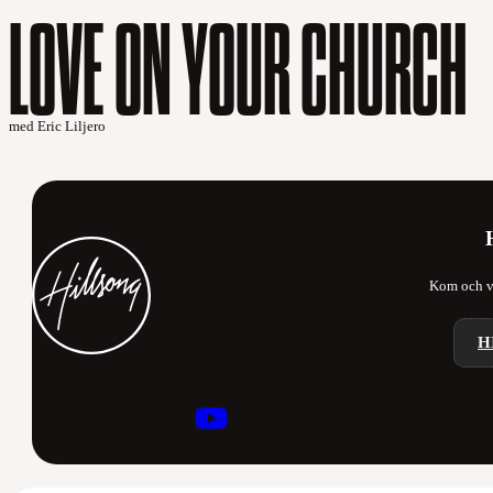
LOVE ON YOUR CHURCH
med Eric Liljero
Kom och va
H