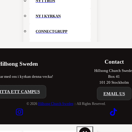
NY I TRON
NY I KYRKAN
CONNECTGRUPP
GÅ MED I TEAM
Contact
KIDS
Hillsong Sweden
Hillsong Church Swed
r med oss i kyrkan denna vecka!
Box 41
YOUTH
101 20 Stockholm
ITTA ETT CAMPUS
SISTERHOOD
EMAIL US
© 2026
Hillsong Church Sweden
:: All Rights Reserved.
KINGDOM BUILDERS
STOCKHOLM WORSHIP