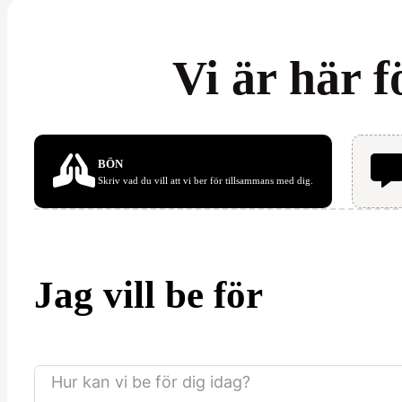
Vi är här f
BÖN
Skriv vad du vill att vi ber för tillsammans med dig.
Jag vill be för