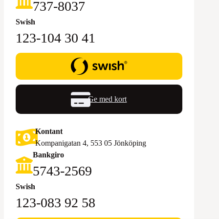
‪737-8037‬
Swish
123-104 30 41
Ge med kort
Kontant
Kompanigatan 4, 553 05 Jönköping
Bankgiro
5743-2569‬
Swish
123-083 92 58