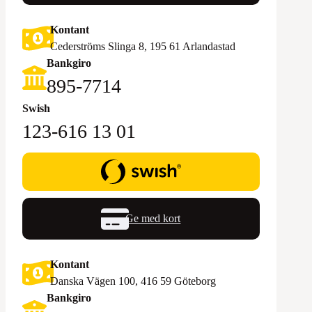
Kontant
Cederströms Slinga 8, 195 61 Arlandastad
Bankgiro
895-7714‬
Swish
123-616 13 01
Ge med kort
Kontant
Danska Vägen 100, 416 59 Göteborg
Bankgiro