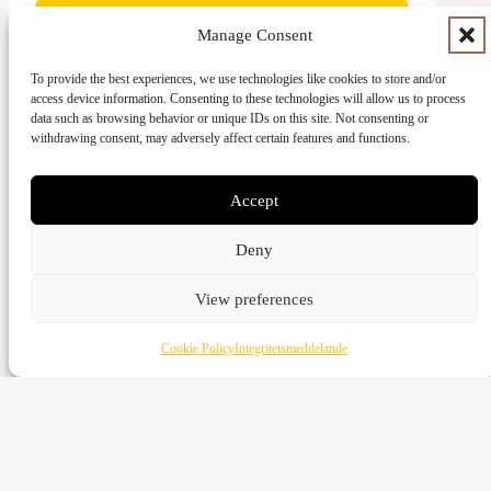
Manage Consent
To provide the best experiences, we use technologies like cookies to store and/or
access device information. Consenting to these technologies will allow us to process
Ge med kort
data such as browsing behavior or unique IDs on this site. Not consenting or
withdrawing consent, may adversely affect certain features and functions.
Kontant
Vattenverksvägen 44, 212 21 Malmö
Accept
Bankgiro
Deny
5973-3980
Swish
View preferences
123-643 95 66
Cookie Policy
Integritetsmeddelande
Ge med kort