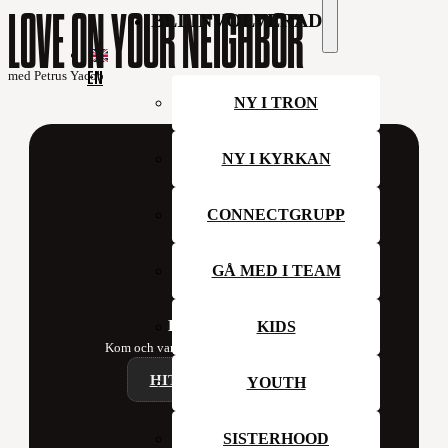
LOVE ON YOUR NEIGHBOR
BLI INVOLVERAD
EN
med Petrus Yacob
NY I TRON
NY I KYRKAN
CONNECTGRUPP
GÅ MED I TEAM
Hillsong Sweden
KIDS
Kom och var med oss i kyrkan denna vecka!
HITTA ETT CAMPUS
YOUTH
SISTERHOOD
Contact