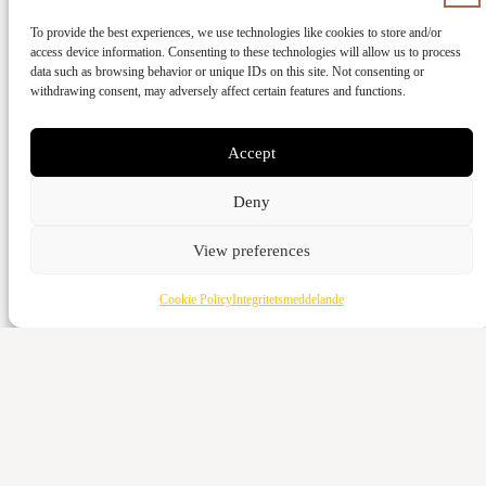
To provide the best experiences, we use technologies like cookies to store and/or
Ge med kort
access device information. Consenting to these technologies will allow us to process
data such as browsing behavior or unique IDs on this site. Not consenting or
withdrawing consent, may adversely affect certain features and functions.
Kontant
Vattenverksvägen 44, 212 21 Malmö
Accept
Bankgiro
5973-3980
Deny
Swish
View preferences
123-643 95 66
Cookie Policy
Integritetsmeddelande
Ge med kort