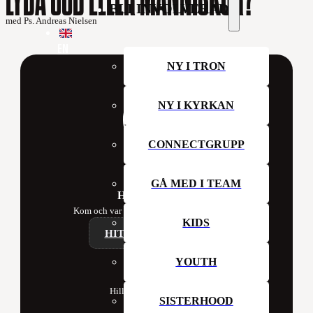
BLI INVOLVERAD
med Ps. Andreas Nielsen
EN
NY I TRON
NY I KYRKAN
CONNECTGRUPP
GÅ MED I TEAM
Hillsong Sweden
Kom och var med oss i kyrkan denna vecka!
KIDS
HITTA ETT CAMPUS
YOUTH
Contact
Hillsong Church Sweden
SISTERHOOD
Box 41