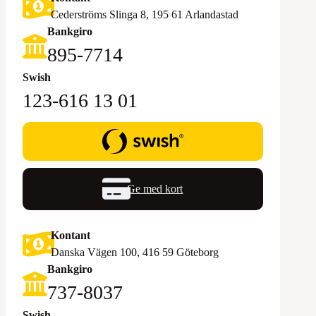
Cederströms Slinga 8, 195 61 Arlandastad
Bankgiro
895-7714‬
Swish
123-616 13 01
Ge med kort
Kontant
Danska Vägen 100, 416 59 Göteborg
Bankgiro
‪737-8037‬
Swish