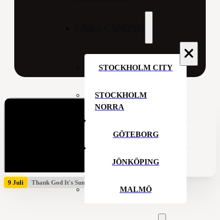
VÅRA CAMPUS
STOCKHOLM CITY
STOCKHOLM
NORRA
GÖTEBORG
JÖNKÖPING
9 Juli
Thank God It's Summer
MALMÖ