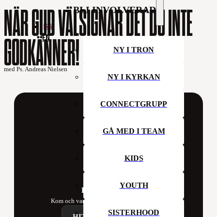
BLI INVOLVERAD
NÄR GUD VÄLSIGNAR DET DU INTE
EN
GODKÄNNER!
NY I TRON
med Ps. Andreas Nielsen
NY I KYRKAN
CONNECTGRUPP
GÅ MED I TEAM
KIDS
YOUTH
Hillsong Sweden
Kom och var med oss i kyrkan denna vecka!
SISTERHOOD
HITTA ETT CAMPUS