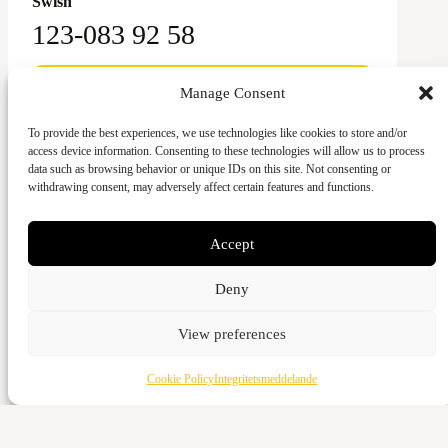
Swish
123-083 92 58
Manage Consent
To provide the best experiences, we use technologies like cookies to store and/or
access device information. Consenting to these technologies will allow us to process
Ge med kort
data such as browsing behavior or unique IDs on this site. Not consenting or
withdrawing consent, may adversely affect certain features and functions.
Kontant
Accept
Vattenverksvägen 44, 212 21 Malmö
Bankgiro
Deny
5973-3980
View preferences
Swish
123-643 95 66
Cookie Policy
Integritetsmeddelande