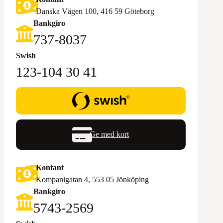
Danska Vägen 100, 416 59 Göteborg
Bankgiro
‪737-8037‬
Swish
123-104 30 41
Ge med kort
Kontant
Kompanigatan 4, 553 05 Jönköping
Bankgiro
5743-2569‬