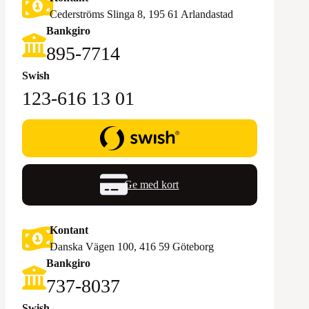
Cederströms Slinga 8, 195 61 Arlandastad
Bankgiro
895-7714‬
Swish
123-616 13 01
Ge med kort
Kontant
Danska Vägen 100, 416 59 Göteborg
Bankgiro
‪737-8037‬
Swish