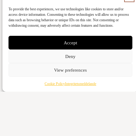
To provide the best experiences, we use technologies like cookies to store and/or
Ge med kort
access device information. Consenting to these technologies will allow us to process
data such as browsing behavior or unique IDs on this site. Not consenting or
withdrawing consent, may adversely affect certain features and functions.
Kontant
Vattenverksvägen 44, 212 21 Malmö
Accept
Bankgiro
5973-3980
Deny
Swish
View preferences
123-643 95 66
Cookie Policy
Integritetsmeddelande
Ge med kort