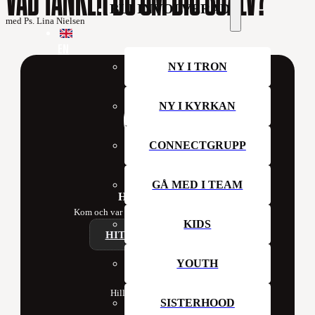
BLI INVOLVERAD
med Ps. Lina Nielsen
EN
NY I TRON
NY I KYRKAN
CONNECTGRUPP
GÅ MED I TEAM
Hillsong Sweden
Kom och var med oss i kyrkan denna vecka!
KIDS
HITTA ETT CAMPUS
YOUTH
Contact
Hillsong Church Sweden
SISTERHOOD
Box 41