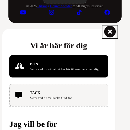
© 2026
Hillsong Church Sweden
:: All Rights Reserved.
Vi är här för dig
BÖN
Skriv vad du vill att vi ber för tillsammans med dig.
TACK
Skriv vad du vill tacka Gud för.
Jag vill be för