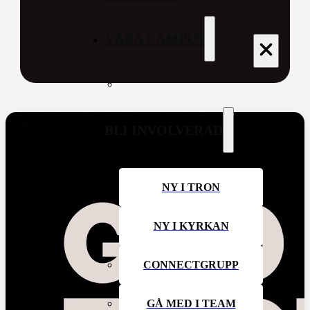
VÅRA CAMPUS
BLI INVOLVERAD
NY I TRON
NY I KYRKAN
EN
CONNECTGRUPP
GÅ MED I TEAM