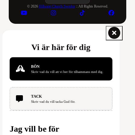
© 2026
Hillsong Church Sweden
:: All Rights Reserved.
Vi är här för dig
BÖN
Skriv vad du vill att vi ber för tillsammans med dig.
TACK
Skriv vad du vill tacka Gud för.
Jag vill be för