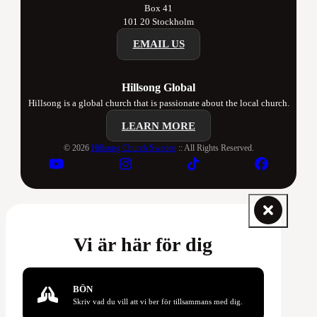
Box 41
101 20 Stockholm
EMAIL US
Hillsong Global
Hillsong is a global church that is passionate about the local church.
LEARN MORE
© 2026
Hillsong Church Sweden
:: All Rights Reserved.
Vi är här för dig
BÖN
Skriv vad du vill att vi ber för tillsammans med dig.