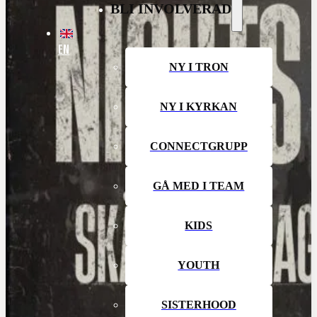
BLI INVOLVERAD
EN
NY I TRON
NY I KYRKAN
CONNECTGRUPP
GÅ MED I TEAM
KIDS
YOUTH
SISTERHOOD