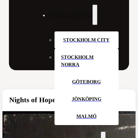
VÅRA CAMPUS
STOCKHOLM CITY
STOCKHOLM
NORRA
GÖTEBORG
Nights of Hope – Skärtorsdag
JÖNKÖPING
MALMÖ