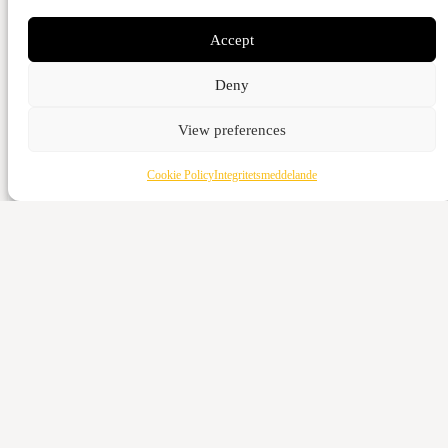
Accept
Ge med kort
Deny
View preferences
Kontant
Vattenverksvägen 44, 212 21 Malmö
Cookie Policy
Integritetsmeddelande
Bankgiro
5973-3980
Swish
123-643 95 66
Ge med kort