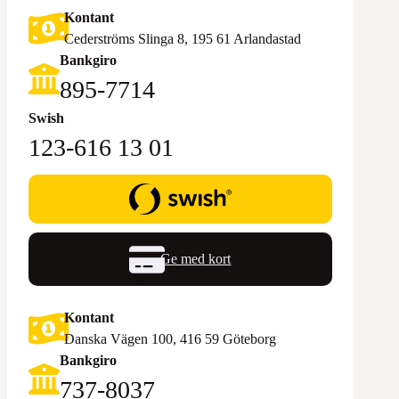
Kontant
Cederströms Slinga 8, 195 61 Arlandastad
Bankgiro
895-7714‬
Swish
123-616 13 01
Ge med kort
Kontant
Danska Vägen 100, 416 59 Göteborg
Bankgiro
‪737-8037‬