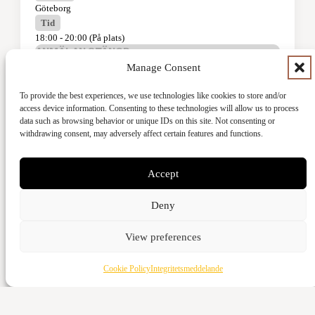
Göteborg
Tid
18:00 - 20:00 (På plats)
ANMÄLAN STÄNGD
Manage Consent
To provide the best experiences, we use technologies like cookies to store and/or
access device information. Consenting to these technologies will allow us to process
data such as browsing behavior or unique IDs on this site. Not consenting or
REDAN PÅBÖRJAD
withdrawing consent, may adversely affect certain features and functions.
Marriage Prep
Accept
Går ni i tankarna om att gifta er eller har ni redan
Deny
bestämt ett datum då är Marriage Prep för er!
Det är en kurs där vi går igenom allt man behöver för
View preferences
att vara förberedd för ett liv tillsammans, ekonomi,
kommunikation, förväntan, närhet och mycket mer!
Cookie Policy
Integritetsmeddelande
Längd
5 tillfällen
Platser