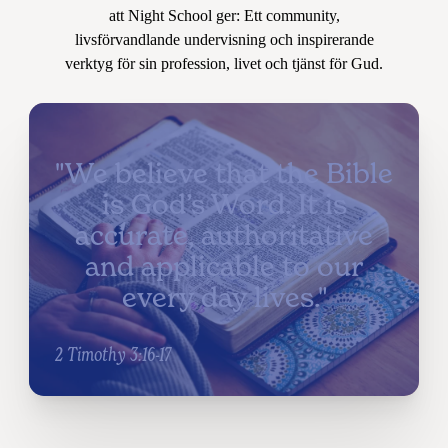
att Night School ger: Ett community,
livsförvandlande undervisning och inspirerande
verktyg för sin profession, livet och tjänst för Gud.
"We believe that the Bible
is God’s Word. It is
accurate, authoritative
and applicable to our
every day lives."
2 Timothy 3:16-17