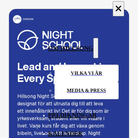
OM HILLSONG
Lead and Impact in
Every Sphere of Life
VILKA VI ÄR
MEDIA & PRESS
Hillsong Night School Sweden är
designat för att utrusta dig till att leva
ett innehållsrikt liv! Det är för dig som är
PREDIKNINGAR
yrkesverksam, student eller vill vidare i
livet. Varje kurs får dig att växa genom
bibeln, livet och ditt ledarskap. Night
KALENDER