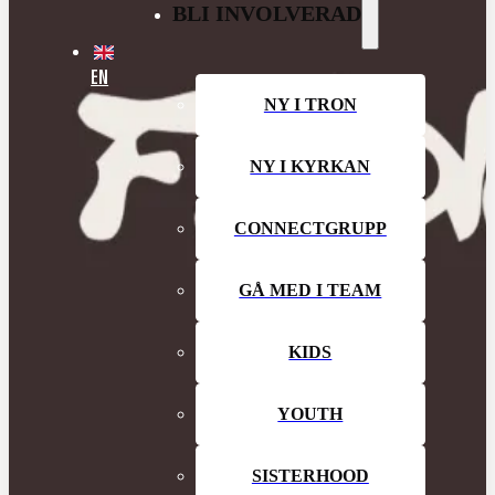
BLI INVOLVERAD
EN
NY I TRON
NY I KYRKAN
CONNECTGRUPP
GÅ MED I TEAM
KIDS
YOUTH
SISTERHOOD