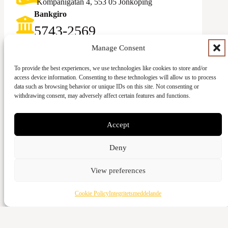
Kompanigatan 4, 553 05 Jönköping
Bankgiro
5743-2569‬
Swish
Manage Consent
123-083 92 58
To provide the best experiences, we use technologies like cookies to store and/or
access device information. Consenting to these technologies will allow us to process
data such as browsing behavior or unique IDs on this site. Not consenting or
withdrawing consent, may adversely affect certain features and functions.
Accept
Ge med kort
Deny
Kontant
View preferences
Vattenverksvägen 44, 212 21 Malmö
Bankgiro
Cookie Policy
Integritetsmeddelande
5973-3980
Swish