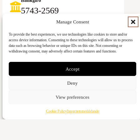
Bankgiro
5743-2569‬
Swish
Manage Consent
123-083 92 58
To provide the best experiences, we use technologies like cookies to store and/or
access device information. Consenting to these technologies will allow us to process
data such as browsing behavior or unique IDs on this site. Not consenting or
withdrawing consent, may adversely affect certain features and functions.
Accept
Ge med kort
Deny
Kontant
View preferences
Vattenverksvägen 44, 212 21 Malmö
Bankgiro
Cookie Policy
Integritetsmeddelande
5973-3980
Swish
123-643 95 66