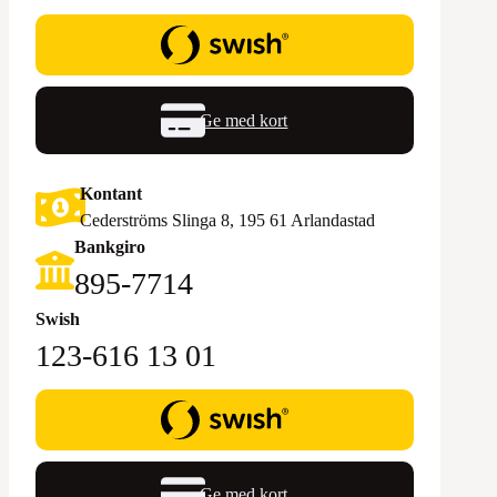
Ge med kort
Kontant
Cederströms Slinga 8, 195 61 Arlandastad
Bankgiro
895-7714‬
Swish
123-616 13 01
Ge med kort