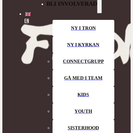
BLI INVOLVERAD
EN
NY I TRON
NY I KYRKAN
CONNECTGRUPP
GÅ MED I TEAM
KIDS
YOUTH
SISTERHOOD