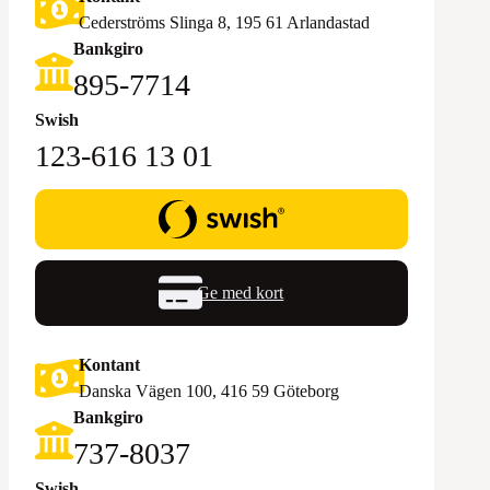
Cederströms Slinga 8, 195 61 Arlandastad
Bankgiro
895-7714‬
Swish
123-616 13 01
Ge med kort
Kontant
Danska Vägen 100, 416 59 Göteborg
Bankgiro
‪737-8037‬
Swish