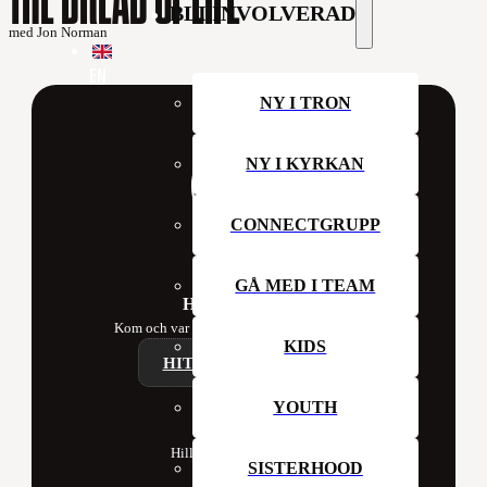
BLI INVOLVERAD
med Jon Norman
EN
NY I TRON
NY I KYRKAN
CONNECTGRUPP
GÅ MED I TEAM
Hillsong Sweden
Kom och var med oss i kyrkan denna vecka!
KIDS
HITTA ETT CAMPUS
YOUTH
Contact
Hillsong Church Sweden
SISTERHOOD
Box 41