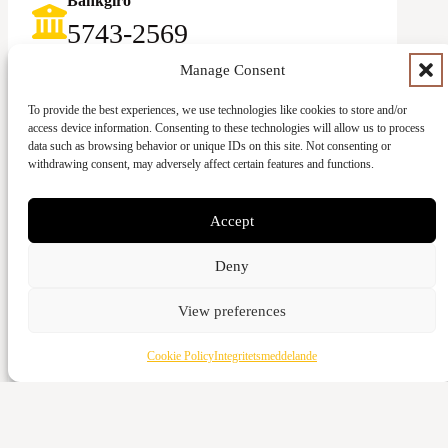
Bankgiro
5743-2569‬
Swish
Manage Consent
123-083 92 58
To provide the best experiences, we use technologies like cookies to store and/or
access device information. Consenting to these technologies will allow us to process
data such as browsing behavior or unique IDs on this site. Not consenting or
withdrawing consent, may adversely affect certain features and functions.
Accept
Ge med kort
Deny
Kontant
View preferences
Vattenverksvägen 44, 212 21 Malmö
Bankgiro
Cookie Policy
Integritetsmeddelande
5973-3980
Swish
123-643 95 66