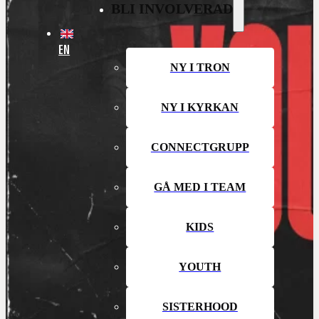
BLI INVOLVERAD
EN
NY I TRON
NY I KYRKAN
CONNECTGRUPP
GÅ MED I TEAM
KIDS
YOUTH
SISTERHOOD