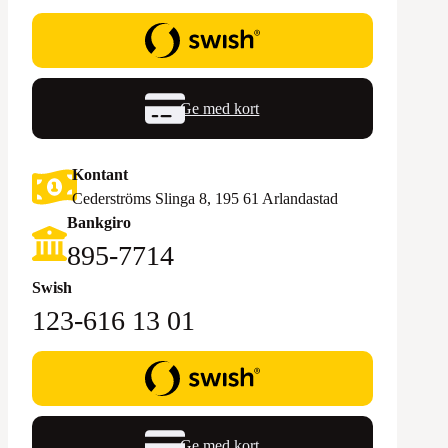
Ge med kort
Kontant
Cederströms Slinga 8, 195 61 Arlandastad
Bankgiro
895-7714‬
Swish
123-616 13 01
Ge med kort